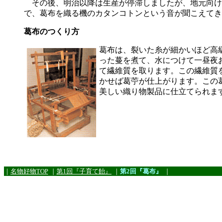
その後、明治以降は生産が停滞しましたが、地元向け
で、葛布を織る機のカタンコトンという音が聞こえてき
葛布のつくり方
葛布は、裂いた糸が細かいほど高
った蔓を煮て、水につけて一昼夜
て繊維質を取ります。この繊維質
かせば葛苧が仕上がります。この
美しい織り物製品に仕立てられま
｜
名物好物TOP
｜
第1回『子育て飴』
｜
第2回『葛布』
｜