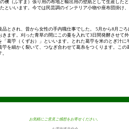
の襖（ふすま）張り用の布地と輸出用の壁紙として生産したと
たといいます。今では民芸調のインテリア小物や座布団掛け、
級品とされ、昔から女性の手内職仕事でした。 5月から8月ご
おきます。刈った青草の間にこの蔓を入れて3日間発酵させて
を「葛苧（くずお）」といいます。とれた葛苧を米のとぎ汁に
葛苧を細かく裂いて、つなぎ合わせて葛糸をつくります。この
す。
お気軽にご意見ご感想をお寄せください。
お茶街道文化会