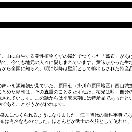
、山に自生する蔓性植物くずの繊維でつくった「葛布」があ
品で、今でも地元の人々に親しまれています。黄味がかった生
昔から全国に知られ、明治以降は壁紙として輸出もされた特
の舞いを源頼朝が見ていた。原田荘（掛川市原田地区）西山城
にとめた頼朝は、その直垂のことをたずねた。祐光は即、自分
残されています。この話からは平安末期には特産品であったと
物であることがうかがわれます。
盛んにつくられるようになりました。江戸時代の百科事典であ
布は有名なものでした。ほとんどが武士の衣服として使われ、