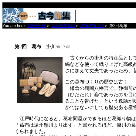
You are here:
TOPPAGE
＞
古今旅集案内
＞
名物好物TOP
＞
第2回葛布
第2回 葛布
掛川
98.12.08
古くからの掛川の特産品として
綿などを使って織り上げた高級
さに加えて丈夫であったため、
この葛布づくりの歴史は古く
「鎌倉の鶴岡八幡宮で、静御前
（ひたたれ）姿であったのを目
ることを告げた」という逸話が
かではないにしても歴史ある産
江戸時代になると、葛布問屋ができるほど葛織り物は
「葛布は遠州懸川より出ず」と書かれるほど、掛川の葛
くられました。