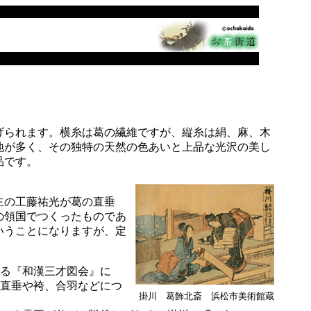
げられます。横糸は葛の繊維ですが、縦糸は絹、麻、木
地が多く、その独特の天然の色あいと上品な光沢の美し
産品です。
主の工藤祐光が葛の直垂
の領国でつくったものであ
いうことになりますが、定
る『和漢三才図会』に
直垂や袴、合羽などにつ
掛川 葛飾北斎 浜松市美術館蔵