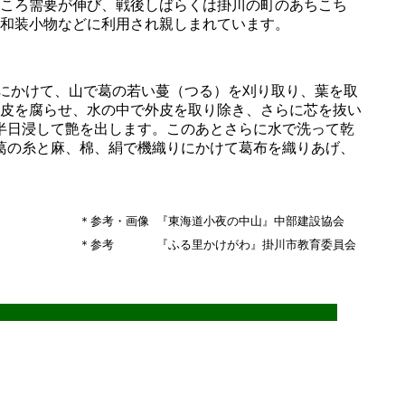
ころ需要が伸び、戦後しばらくは掛川の町のあちこち
和装小物などに利用され親しまれています。
ろにかけて、山で葛の若い蔓（つる）を刈り取り、葉を取
外皮を腐らせ、水の中で外皮を取り除き、さらに芯を抜い
半日浸して艶を出します。このあとさらに水で洗って乾
葛の糸と麻、棉、絹で機織りにかけて葛布を織りあげ、
＊参考・画像
『東海道小夜の中山』中部建設協会
＊参考
『ふる里かけがわ』掛川市教育委員会