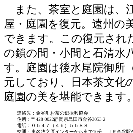
また、茶室と庭園は、江
屋・庭園を復元。遠州の
できます。この復元され
の鎖の間・小間と石清水
す。庭園は後水尾院御所
元しており、日本茶文化
庭園の美を堪能できます
連絡先：金谷町お茶の郷振興協会
住所：〒428-0022静岡県島田市金谷3053-2
電話：０５４７（４６）５５８８
交通：東名牧之原インターから車で10分、ＪＲ金谷駅か