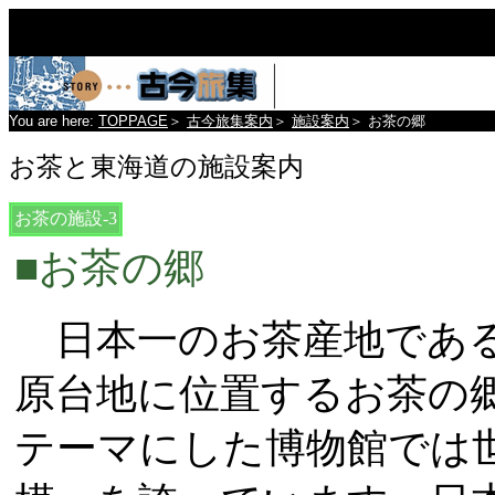
You are here:
TOPPAGE
＞
古今旅集案内
＞
施設案内
＞
お茶の郷
お茶と東海道の施設案内
お茶の施設-3
■お茶の郷
日本一のお茶産地であ
原台地に位置するお茶の
テーマにした博物館では