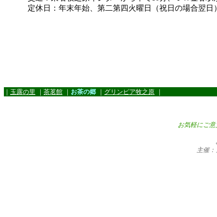
定休日：年末年始、第二第四火曜日（祝日の場合翌日
｜
玉露の里
｜
茶茗館
｜
お茶の郷
｜
グリンピア牧之原
｜
お気軽にご意
主催：