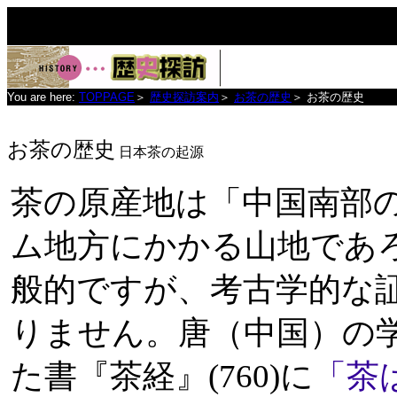
You are here:
TOPPAGE
＞
歴史探訪案内
＞
お茶の歴史
＞
お茶の歴史
お茶の歴史
日本茶の起源
茶の原産地は「中国南部
ム地方にかかる山地であ
般的ですが、考古学的な
りません。唐（中国）の学者
た書『茶経』(760)に
「茶