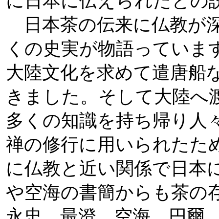
に日本に伝えられたとの
日本茶の伝来に仏教が深
くの史実が物語っていま
大陸文化を求めて遣唐船
きました。そして大陸へ
多くの知識を持ち帰り人
禅の修行に用いられたた
に仏教と近い関係で日本
や空海の書簡からも茶の
永忠、最澄、空海、円爾