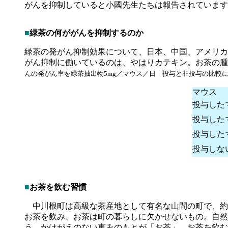
がんを抑制していると小國先生たちは報告されています
■
緑茶の何ががんを抑制するのか
緑茶の発がん抑制効果について、日本、中国、アメリカ
がん抑制に働いているのは、やはりカテキン。お茶の腫
んの発がん率を緑茶抽出物5mg／マウス／日 投与と非投与の比較
マウス
投与した
投与した
投与した
投与し
■
お茶を飲む習慣
中川根町は高級な茶産地として有名な山間の町で、約
お茶を飲み、お茶は町の暮らしに欠かせないもの。自然
う、かけがえのない恵みのもとが「お茶」。お茶を飲む