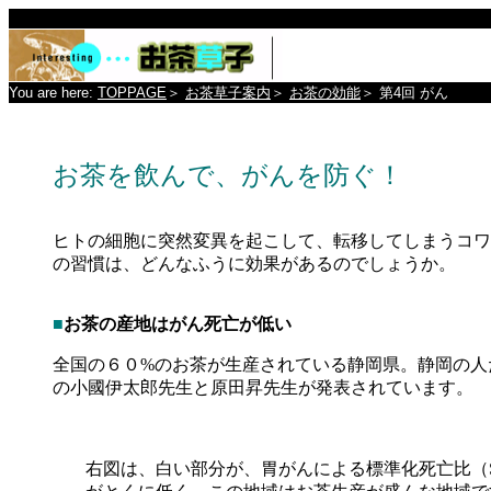
You are here:
TOPPAGE
＞
お茶草子案内
＞
お茶の効能
＞
第4回 がん
お茶を飲んで、がんを防ぐ！
ヒトの細胞に突然変異を起こして、転移してしまうコワ
の習慣は、どんなふうに効果があるのでしょうか。
■
お茶の産地はがん死亡が低い
全国の６０%のお茶が生産されている静岡県。静岡の人
の小國伊太郎先生と原田昇先生が発表されています。
右図は、白い部分が、胃がんによる標準化死亡比（