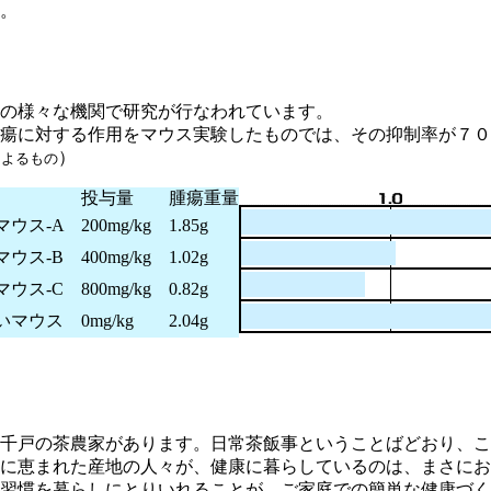
。
の様々な機関で研究が行なわれています。
瘍に対する作用をマウス実験したものでは、その抑制率が７０
）
によるもの
投与量
腫瘍重量
マウス-A
200mg/kg
1.85g
マウス-B
400mg/kg
1.02g
マウス-C
800mg/kg
0.82g
ないマウス
0mg/kg
2.04g
千戸の茶農家があります。日常茶飯事ということばどおり、こ
に恵まれた産地の人々が、健康に暮らしているのは、まさにお
習慣を暮らしにとりいれることが、ご家庭での簡単な健康づく