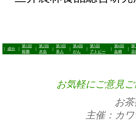
第1回
第2回
第3回
第4回
第5回
第6回
第
｜
成分
｜
｜
｜
｜
｜
｜
｜
殺菌
水虫
美人
がん
アトピー
血糖
花
お気軽にご意見ご
お茶
主催：カワ