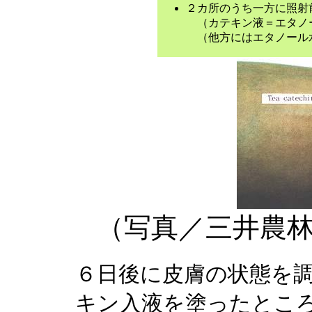
２カ所のうち一方に照射
（カテキン液＝エタノール
（他方にはエタノール
（写真／三井農
６日後に皮膚の状態を
キン入液を塗ったとこ