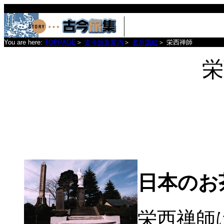
You are here:
TOPPAGE
＞
古今旅集案内
＞
名所図絵
＞
栄西禅師
栄
日本のお
栄西禅師