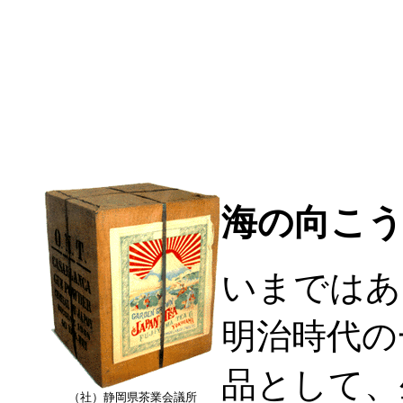
海の向こ
いまではあ
明治時代の
品として、
（社）静岡県茶業会議所